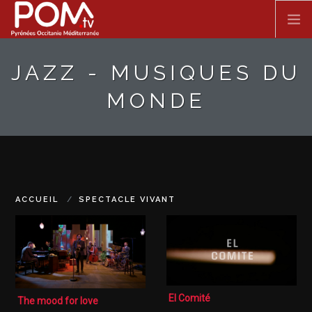
Aller au contenu principal
JAZZ - MUSIQUES DU
ACCUEIL
MONDE
SPECTACLE VIVANT
FILMS
DOCUMENTAIRES
ACCUEIL
SPECTACLE VIVANT
SÉRIES
El Comité
The mood for love