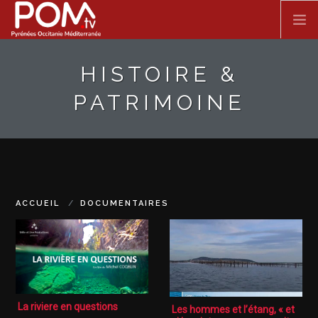
Aller au contenu principal
HISTOIRE &
ACCUEIL
PATRIMOINE
SPECTACLE VIVANT
FILMS
DOCUMENTAIRES
ACCUEIL
DOCUMENTAIRES
SÉRIES
La riviere en questions
Les hommes et l’étang, « et